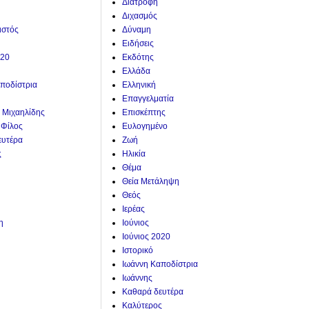
Διατροφή
Διχασμός
ιστός
Δύναμη
Ειδήσεις
020
Εκδότης
Ελλάδα
ποδίστρια
Ελληνική
Επαγγελματία
. Μιχαηλίδης
Επισκέπτης
 Φίλος
Ευλογημένο
ευτέρα
Ζωή
ς
Ηλικία
Θέμα
Θεία Μετάληψη
Θεός
Ιερέας
η
Ιούνιος
Ιούνιος 2020
Ιστορικό
Ιωάννη Καποδίστρια
Ιωάννης
Καθαρά δευτέρα
Καλύτερος