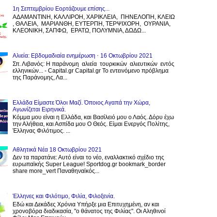
1η Σεπτεμβρίου Εορτάζουμε επίσης...
ΑΔΑΜΑΝΤΙΝΗ, ΚΑΛΛΙΡΟΗ, ΧΑΡΙΚΛΕΙΑ, ΠΗΝΕΛΟΠΗ, ΚΛΕΙΩ
, ΘΑΛΕΙΑ, ΜΑΡΙΑΝΘΗ, ΕΥΤΕΡΠΗ, ΤΕΡΨΙΧΟΡΗ, ΟΥΡΑΝΙΑ,
ΚΛΕΟΝΙΚΗ, ΣΑΠΦΩ, ΕΡΑΤΩ, ΠΟΛΥΜΝΙΑ, ΔΩΔΩ...
Αλιεία: Εβδομαδιαία ενημέρωση ⋅ 16 Οκτωβρίου 2021
Σπ. Λιβανός: Η παράνομη αλιεία τουρκικών αλιευτικών εντός
ελληνικών... - Capital.gr Capital.gr Το εντεινόμενο πρόβλημα
της Παράνομης, Λα...
Ελλάδα Είμαστε Όλοι Μαζί. Όποιος Αγαπά την Χώρα,
Αγωνίζεται Ειρηνικά.
Κόμμα μου είναι η Ελλάδα, και Βασίλειό μου ο Λαός. Δόρυ έχω
την Αλήθεια, και Ασπίδα μου Ο Θεός. Είμαι Ενεργός Πολίτης,
Έλληνας Φιλότιμος. ...
Αθλητικά Νέα 18 Οκτωβρίου 2021
Δεν τα παρατάνε: Αυτό είναι το νέο, εναλλακτικό σχέδιο της
ευρωπαϊκής Super League! Sportdog.gr bookmark_border
share more_vert Παναθηναϊκός...
Έλληνες και Φιλότιμο, Φιλία, Φιλοξενία.
Εδώ και Δεκάδες Χρόνια Υπήρξε μια Επιτυχημένη, αν και
χρονοβόρα διαδικασία, "ο θάνατος της Φιλίας". Οι Αληθινοί