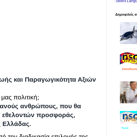
Select Lang
Δημοφιλείς α
ζωής και Παραγωγικότητα Αξιών
μας πολιτική;
κανούς ανθρώπους, που θα
δα εθελοντών προσφοράς,
ς Ελλάδας.
από την διαδικασία επιλογής της