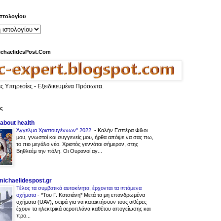
στολογίου
ichaelidesPost.Com
ες Υπηρεσίες - Εξειδικευμένα Πρόσωπα.
ας
 about health
Άγγελμα Χριστουγέννων" 2022.
-
Καλήν Εσπέρα Φίλοι
μου, γνωστοί και συγγενείς μου, ήρθα απόψε να σας πω,
το πιο μεγάλο νέο. Χριστός γεννάται σήμερον, στης
Βηθλεέμ την πόλη. Οι Ουρανοί αγ...
.michaelidespost.gr
Τέλος τα συμβατικά αυτοκίνητα, έρχονται τα ιπτάμενα
οχήματα
-
*Του Γ. Κατσιάνη* Μετά τα μη επανδρωμένα
οχήματα (UAV), σειρά για να κατακτήσουν τους αιθέρες
έχουν τα ηλεκτρικά αεροπλάνα καθέτου απογείωσης και
προ...