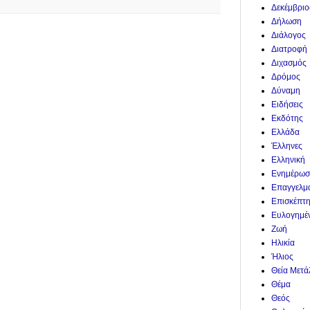
Δεκέμβριο
Δήλωση
Διάλογος
Διατροφή
Διχασμός
Δρόμος
Δύναμη
Ειδήσεις
Εκδότης
Ελλάδα
Έλληνες
Ελληνική
Ενημέρωσ
Επαγγελμ
Επισκέπτ
Ευλογημέ
Ζωή
Ηλικία
Ήλιος
Θεία Μετ
Θέμα
Θεός