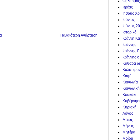
Θηλασμός
Ιερέας
Ιησούς Χρ
Ιούνιος
Ιούνιος 2
Ιστορικό
α
Παλαιότερη Ανάρτηση
Ιωάννη Κα
Ιωάννης
Ιωάννης Γ
Ιωάννης ο
Καθαρά δ
Καλύτερο
Καφέ
Κοινωνία
Κοινωνική
Κουκάκι
Κυβέρνησ
Κυριακή
Λόγος
Μάιος
Μήνας
Μητέρα
Μοίρα