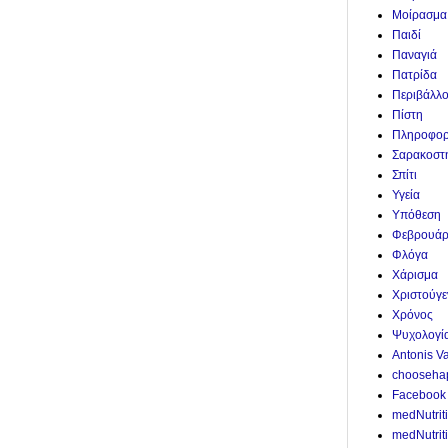
Μοίρασμα
Παιδί
Παναγιά
Πατρίδα
Περιβάλλ
Πίστη
Πληροφορ
Σαρακοστ
Σπίτι
Υγεία
Υπόθεση
Φεβρουάρ
Φλόγα
Χάρισμα
Χριστούγε
Χρόνος
Ψυχολογί
Antonis V
chooseha
Facebook
medNutrit
medNutriti