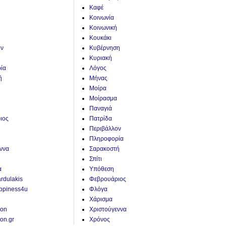
Καφέ
Κοινωνία
Κοινωνική
Κουκάκι
ον
Κυβέρνηση
Κυριακή
ία
Λόγος
ή
Μήνας
Μοίρα
Μοίρασμα
Παναγιά
ιος
Πατρίδα
Περιβάλλον
Πληροφορία
ννα
Σαρακοστή
Σπίτι
α
Υπόθεση
ardulakis
Φεβρουάριος
ppiness4u
Φλόγα
Χάρισμα
ion
Χριστούγεννα
on.gr
Χρόνος