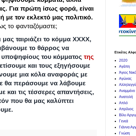
ς. Για πρώτη ίσως φορά, είναι
με τον εκλεκτό μας πολιτικό.
ως το φανταζόμαστε;
 μας ταιριάζει το κόμμα ΧΧΧΧ,
αμβάνουμε το θάρρος να
Ετικέτες Αλφ
ις υποψηφίους του κόμματος
της
2020
ρετίσουμε και τους εξηγήσουμε
Αγάπη
Άγιος Νικ
ίνουμε μια κόλα αναφοράς με
Αγώνας
τε θα περάσουμε να λάβουμε
Αλληλεγγ
ε και τις τέσσερες απαντήσεις,
Αναμμένο
Ανατολή
τόν που θα μας καλύπτει
Απλό
υμε.
Απρίλιος
Βίλυ Αργ
Γενεά
Γιάννα Αγ
Γνώση