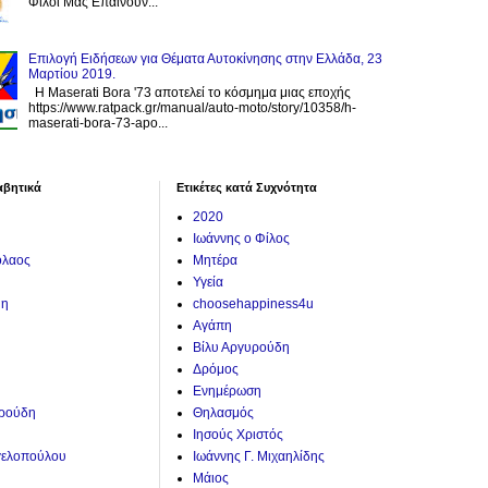
Φίλοι Μας Επαινούν...
Επιλογή Ειδήσεων για Θέματα Αυτοκίνησης στην Ελλάδα, 23
Μαρτίου 2019.
H Maserati Bora '73 αποτελεί το κόσμημα μιας εποχής
https://www.ratpack.gr/manual/auto-moto/story/10358/h-
maserati-bora-73-apo...
αβητικά
Ετικέτες κατά Συχνότητα
2020
Ιωάννης ο Φίλος
όλαος
Μητέρα
Υγεία
ύη
choosehappiness4u
Αγάπη
Βίλυ Αργυρούδη
Δρόμος
Ενημέρωση
υρούδη
Θηλασμός
Ιησούς Χριστός
γελοπούλου
Ιωάννης Γ. Μιχαηλίδης
Μάιος