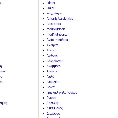
ς
Πίστη
Παιδί
Ψυχολογία
Antonis Vardulakis
Facebook
medNutrition
medNutrition.gr
Άγιος Νικόλαος
Έλληνες
Ήλιος
Αγώνας
Αλληλεγγύη
η
Αναμμένο
ατία
Ανατολή
ης
Απλό
νο
Απρίλιος
Γενεά
Γιάννα Αγγελοπούλου
Γνώση
άληψη
Δήλωση
Δεκέμβριος
Διάλογος