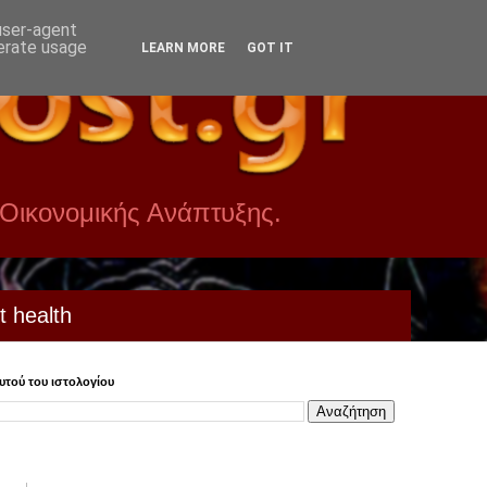
 user-agent
nerate usage
LEARN MORE
GOT IT
 Οικονομικής Ανάπτυξης.
t health
τού του ιστολογίου