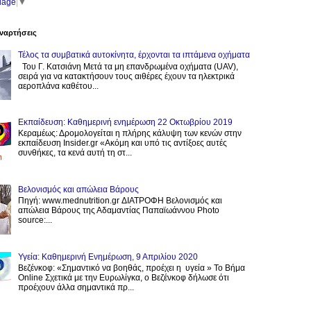
uage
▼
ναρτήσεις
Τέλος τα συμβατικά αυτοκίνητα, έρχονται τα ιπτάμενα οχήματα
Του Γ. Κατσιάνη Μετά τα μη επανδρωμένα οχήματα (UAV),
σειρά για να κατακτήσουν τους αιθέρες έχουν τα ηλεκτρικά
αεροπλάνα καθέτου...
Εκπαίδευση: Καθημερινή ενημέρωση 22 Οκτωβρίου 2019
Κεραμέως: Δρομολογείται η πλήρης κάλυψη των κενών στην
εκπαίδευση Insider.gr «Ακόμη και υπό τις αντίξοες αυτές
συνθήκες, τα κενά αυτή τη στ...
Βελονισμός και απώλεια Βάρους
Πηγή: www.mednutrition.gr ΔΙΑΤΡΟΦΗ Βελονισμός και
απώλεια Βάρους της Αδαμαντίας Παπαϊωάννου Photo
source:...
Υγεία: Καθημερινή Ενημέρωση, 9 Απριλίου 2020
Βεζένκοφ: «Σημαντικό να βοηθάς, προέχει η υγεία » Το Βήμα
Online Σχετικά με την Ευρωλίγκα, ο Βεζένκοφ δήλωσε ότι
προέχουν άλλα σημαντικά πρ...