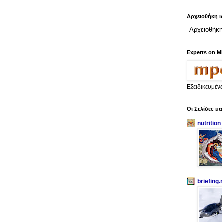
Αρχειοθήκη ι
Experts on M
Εξειδικευμέν
Οι Σελίδες μ
nutrition
briefing