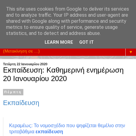
This site uses cookies from Google to deliver its services
and to analyze traffic. Your IP address and user-agent are
shared with Google along with performance and security
metrics to ensure quality of service, generate usage
Υπηρετούμε την Επικοινωνία της Κοινωνίας. Ενισχύουμε
statistics, and to detect and address abuse.
κάθε Προσπάθεια Οικονομικής Ανάπτυξης.
LEARN MORE
GOT IT
▼
Τετάρτη 22 Ιανουαρίου 2020
Εκπαίδευση: Καθημερινή ενημέρωση
20 Ιανουαρίου 2020
Πέμπτη
Εκπαίδευση
Κεραμέως: Το νομοσχέδιο που ψηφίζεται θεμέλιο στην
τριτοβάθμια
εκπαίδευση