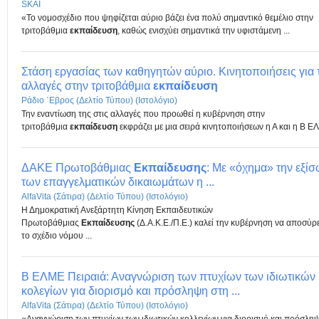
SKAI
«Το νομοσχέδιο που ψηφίζεται αύριο βάζει ένα πολύ σημαντικό θεμέλιο στην
τριτοβάθμια
εκπαίδευση
, καθώς ενισχύει σημαντικά την υφιστάμενη ...
Στάση εργασίας των καθηγητών αύριο. Κινητοποιήσεις για 
αλλαγές στην τριτοβάθμια
εκπαίδευση
Ράδιο ΄Εβρος (Δελτίο Τύπου) (Ιστολόγιο)
Την εναντίωση της στις αλλαγές που προωθεί η κυβέρνηση στην
τριτοβάθμια
εκπαίδευση
εκφράζει με μια σειρά κινητοποιήσεων η Α και η Β ΕΛ
ΔΑΚΕ Πρωτοβάθμιας
Εκπαίδευσης
: Με «όχημα» την εξί
των επαγγελματικών δικαιωμάτων η ...
AlfaVita (Σάτιρα) (Δελτίο Τύπου) (Ιστολόγιο)
Η Δημοκρατική Ανεξάρτητη Κίνηση Εκπαιδευτικών
Πρωτοβάθμιας
Εκπαίδευσης
(Δ.Α.Κ.Ε./Π.Ε.) καλεί την κυβέρνηση να αποσύρ
το σχέδιο νόμου ...
Β ΕΛΜΕ Πειραιά: Αναγνώριση των πτυχίων των ιδιωτικών
κολεγίων για διορισμό και πρόσληψη στη ...
AlfaVita (Σάτιρα) (Δελτίο Τύπου) (Ιστολόγιο)
«Αναγνώριση των πτυχίων των ιδιωτικών κολλεγίων για διορισμό και πρόσλη