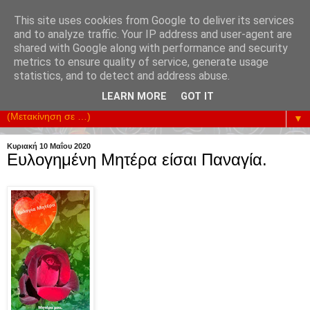
This site uses cookies from Google to deliver its services
and to analyze traffic. Your IP address and user-agent are
shared with Google along with performance and security
metrics to ensure quality of service, generate usage
Υπηρετούμε την Επικοινωνία της Κοινωνίας. Ενισχύουμε
statistics, and to detect and address abuse.
κάθε Προσπάθεια Οικονομικής Ανάπτυξης.
LEARN MORE
GOT IT
▼
Κυριακή 10 Μαΐου 2020
Ευλογημένη Μητέρα είσαι Παναγία.