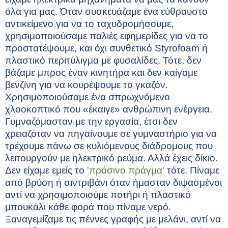
όλα για μας. Όταν συσκευάζαμε ένα εύθραυστο
αντικείμενο για να το ταχυδρομήσουμε,
χρησιμοποιούσαμε παλιές εφημερίδες για να το
προστατέψουμε, και όχι συνθετικό Styrofoam ή
πλαστικό περιτύλιγμα με φυσαλίδες. Τότε, δεν
βάζαμε μπρος έναν κινητήρα και δεν καίγαμε
βενζίνη για να κουρέψουμε το γκαζόν.
Χρησιμοποιούσαμε ένα σπρωχνόμενο
χλοοκοπτικό που «έκαιγε» ανθρώπινη ενέργεια.
Γυμναζόμασταν με την εργασία, έτσι δεν
χρειαζόταν να πηγαίνουμε σε γυμναστήριο για να
τρέχουμε πάνω σε κυλιόμενους διάδρομους που
λειτουργούν με ηλεκτρικό ρεύμα. Αλλά έχεις δίκιο.
Δεν είχαμε εμείς το
'πράσινο πράγμα'
τότε. Πίναμε
από βρύση ή σιντριβάνι όταν ήμασταν διψασμένοι
αντί να χρησιμοποιούμε ποτήρι ή πλαστικό
μπουκάλι κάθε φορά που πίναμε νερό.
Ξαναγεμίζαμε τις πέννες γραφής με μελάνι, αντί να