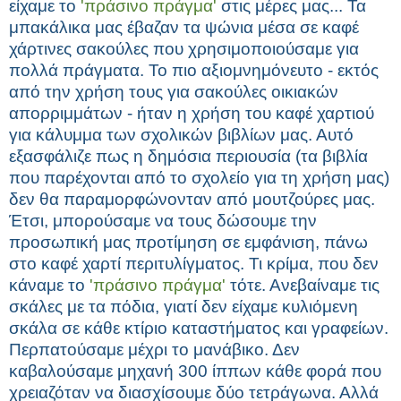
είχαμε το
'πράσινο πράγμα'
στις μέρες μας... Τα
μπακάλικα μας έβαζαν τα ψώνια μέσα σε καφέ
χάρτινες σακούλες που χρησιμοποιούσαμε για
πολλά πράγματα. Το πιο αξιομνημόνευτο - εκτός
από την χρήση τους για σακούλες οικιακών
απορριμμάτων - ήταν η χρήση του καφέ χαρτιού
για κάλυμμα των σχολικών βιβλίων μας. Αυτό
εξασφάλιζε πως η δημόσια περιουσία (τα βιβλία
που παρέχονται από το σχολείο για τη χρήση μας)
δεν θα παραμορφώνονταν από μουτζούρες μας.
Έτσι, μπορούσαμε να τους δώσουμε την
προσωπική μας προτίμηση σε εμφάνιση, πάνω
στο καφέ χαρτί περιτυλίγματος. Τι κρίμα, που δεν
κάναμε το
'πράσινο πράγμα'
τότε. Ανεβαίναμε τις
σκάλες με τα πόδια, γιατί δεν είχαμε κυλιόμενη
σκάλα σε κάθε κτίριο καταστήματος και γραφείων.
Περπατούσαμε μέχρι το μανάβικο. Δεν
καβαλούσαμε μηχανή 300 ίππων κάθε φορά που
χρειαζόταν να διασχίσουμε δύο τετράγωνα. Αλλά