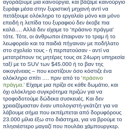
αγοράζουμε μια καινούργια, και βάζαμε καινούργιο
ξυράφι μέσα στην ξυριστική μηχανή αντί να
πετάξουμε ολόκληρο το εργαλείο μόνο και μόνο
επειδή η λεπίδα του ξυραφιού δεν έκοβε πια
καλά…. Αλλά δεν είχαμε το 'πράσινο πράγμα'
τότε. Τότε, οι άνθρωποι έπαιρναν το τραμ ή το
λεωφορείο και τα παιδιά πήγαιναν με ποδήλατο
στο σχολείο τους - ή περπατούσαν - αντί να
μετατρέπουν τις μητέρες τους σε 24ωρη υπηρεσία
ταξί με το SUV των $45.000 ή το βαν της
οικογένειας – που κοστίζουν όσο κόστιζε ένα
ολόκληρο σπίτι …. πριν από το
'πράσινο
πράγμα.'
Είχαμε μια πρίζα σε κάθε δωμάτιο, και
όχι ολόκληρο συγκρότημα πριζών για να
τροφοδοτούμε δώδεκα συσκευές. Και δεν
χρειαζόμασταν έναν υπολογιστή-γκάτζετ για να
λάβουμε σήμα που εκπέμπεται από δορυφόρους
23.000 μίλια έξω στο διάστημα, για να βρούμε το
πλησιέστερο μαγαζί που πουλάει χάμπουργκερ.