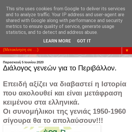
This site uses cookies from Google to deliver its services
and to analyze traffic. Your IP address and user-agent are
shared with Google along with performance and security
metrics to ensure quality of service, generate usage
Υπηρετούμε την Επικοινωνία της Κοινωνίας. Ενισχύουμε
statistics, and to detect and address abuse.
κάθε Προσπάθεια Οικονομικής Ανάπτυξης.
LEARN MORE
GOT IT
▼
Παρασκευή 5 Ιουνίου 2020
Διάλογος γενεών για το Περιβάλλον.
Επειδή αξίζει να διαβαστεί η Ιστορία
που ακολουθεί και είναι μετάφραση
κειμένου στα ελληνικά.
Οι συνομήλικοι της γενιάς 1950-1960
σίγουρα θα το απολαύσουν!!!