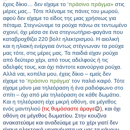
έχεις δίκιο… δεν είχαμε το
'πράσινο πράγμα»
στις
μέρες μας... Τότε πλέναμε τις πάνες του μωρού,
αφού δεν είχαμε το είδος της μιας χρήσεως για
πέταμα. Στεγνώναμε τα ρούχα πάνω σε τεντωμένο
σχοινί, όχι μέσα σε ένα στεγνωτήριο-φαγάνα που
καταβροχθίζει 220 βολτ ηλεκτρισμού. Η αιολική
και η ηλιακή ενέργεια όντως στέγνωναν τα ρούχα
μας τότε, στις μέρες μας. Τα παιδιά είχαν ρούχα
από δεύτερο χέρι, από τους αδελφούς ή τις
αδελφές τους, και όχι πάντοτε καινούργια ρούχα.
Αλλά ναι, κοπέλα μου, έχεις δίκιο – εμείς δεν
είχαμε το
'πράσινο πράγμα'
τον παλιό καιρό. Τότε
είχαμε μόνο μια τηλεόραση ή ένα ραδιόφωνο στο
σπίτι – όχι από μία τηλεόραση σε κάθε δωμάτιο.
Και η τηλεόραση είχε μικρή οθόνη, σε μέγεθος
ενός μαντηλιού
(τις θυμόσαστε άραγε
)
, και όχι
😉
οθόνη σε μέγεθος δωματίου. Στην κουζίνα
ανακατεύαμε και αναδεύαμε με το χέρι γιατί δεν
είχαμε ηλεκτρικά μηχανήματα να μας τα κάνουν