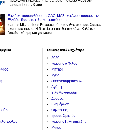
https://www.ratpack.gr/manual/auto-moto/story/10358/h-
maserati-bora-73-apo...
Εάν δεν προσπαθήσουμε ΟΛΟΙ ΜΑΖΙ, να Αναστήσουμε την
Ελλάδα, δυστυχώς θα καταρρεύσουμε.
Ioannis Michaelides Ευχαριστούμε τον Θεό που μας Χάρισε
ακόμη μια ημέρα. Η διαχείριση της θα την κάνει Καλύτερη,
Αποδοτικότερη και για κάποι...
αβητικά
Ετικέτες κατά Συχνότητα
2020
Ιωάννης ο Φίλος
όλαος
Μητέρα
Υγεία
ύη
choosehappiness4u
Αγάπη
Βίλυ Αργυρούδη
Δρόμος
Ενημέρωση
υρούδη
Θηλασμός
Ιησούς Χριστός
γελοπούλου
Ιωάννης Γ. Μιχαηλίδης
Μάιος