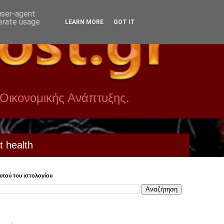
 user-agent
nerate usage
LEARN MORE
GOT IT
 Οικονομικής Ανάπτυξης.
t health
τού του ιστολογίου