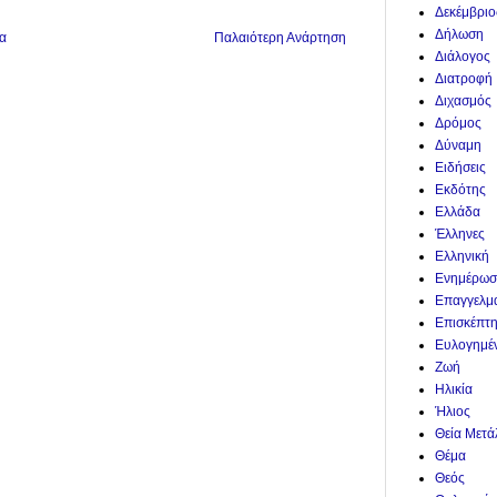
Δεκέμβριο
Δήλωση
α
Παλαιότερη Ανάρτηση
Διάλογος
Διατροφή
Διχασμός
Δρόμος
Δύναμη
Ειδήσεις
Εκδότης
Ελλάδα
Έλληνες
Ελληνική
Ενημέρωσ
Επαγγελμ
Επισκέπτ
Ευλογημέ
Ζωή
Ηλικία
Ήλιος
Θεία Μετ
Θέμα
Θεός