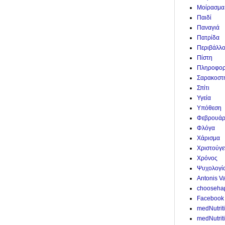
Μοίρασμα
Παιδί
Παναγιά
Πατρίδα
Περιβάλλ
Πίστη
Πληροφορ
Σαρακοστ
Σπίτι
Υγεία
Υπόθεση
Φεβρουάρ
Φλόγα
Χάρισμα
Χριστούγε
Χρόνος
Ψυχολογί
Antonis V
chooseha
Facebook
medNutrit
medNutriti