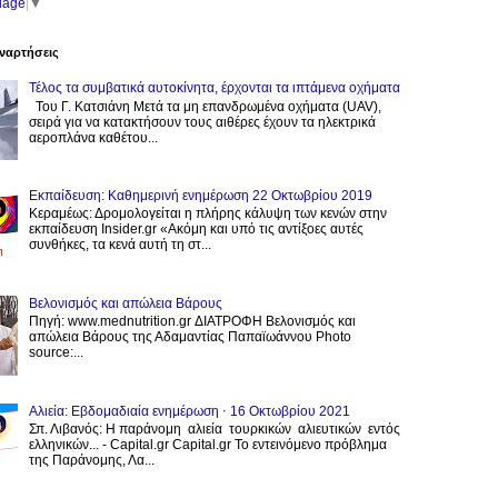
uage
▼
ναρτήσεις
Τέλος τα συμβατικά αυτοκίνητα, έρχονται τα ιπτάμενα οχήματα
Του Γ. Κατσιάνη Μετά τα μη επανδρωμένα οχήματα (UAV),
σειρά για να κατακτήσουν τους αιθέρες έχουν τα ηλεκτρικά
αεροπλάνα καθέτου...
Εκπαίδευση: Καθημερινή ενημέρωση 22 Οκτωβρίου 2019
Κεραμέως: Δρομολογείται η πλήρης κάλυψη των κενών στην
εκπαίδευση Insider.gr «Ακόμη και υπό τις αντίξοες αυτές
συνθήκες, τα κενά αυτή τη στ...
Βελονισμός και απώλεια Βάρους
Πηγή: www.mednutrition.gr ΔΙΑΤΡΟΦΗ Βελονισμός και
απώλεια Βάρους της Αδαμαντίας Παπαϊωάννου Photo
source:...
Αλιεία: Εβδομαδιαία ενημέρωση ⋅ 16 Οκτωβρίου 2021
Σπ. Λιβανός: Η παράνομη αλιεία τουρκικών αλιευτικών εντός
ελληνικών... - Capital.gr Capital.gr Το εντεινόμενο πρόβλημα
της Παράνομης, Λα...