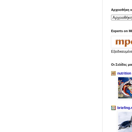
Αρχειοθήκη ι
Experts on M
Εξειδικευμέν
Οι Σελίδες μ
nutrition
briefing