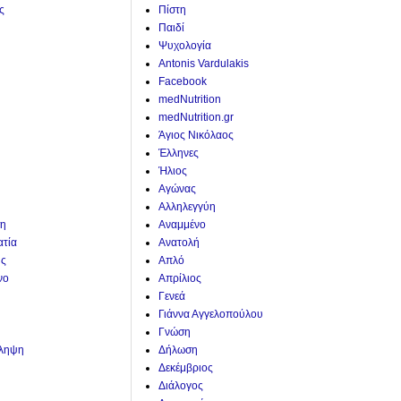
ς
Πίστη
Παιδί
Ψυχολογία
Antonis Vardulakis
Facebook
medNutrition
medNutrition.gr
Άγιος Νικόλαος
Έλληνες
Ήλιος
Αγώνας
Αλληλεγγύη
η
Αναμμένο
ατία
Ανατολή
ης
Απλό
νο
Απρίλιος
Γενεά
Γιάννα Αγγελοπούλου
Γνώση
άληψη
Δήλωση
Δεκέμβριος
Διάλογος