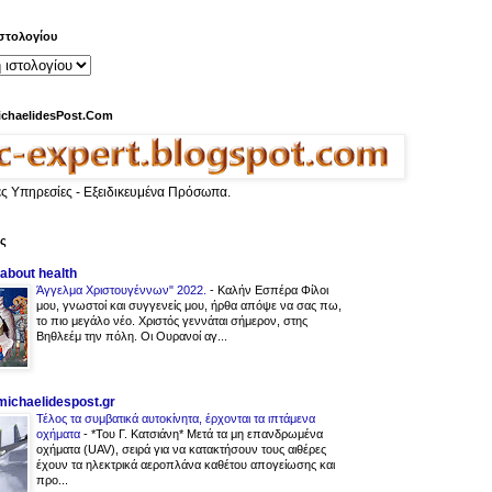
στολογίου
ichaelidesPost.Com
ες Υπηρεσίες - Εξειδικευμένα Πρόσωπα.
ας
 about health
Άγγελμα Χριστουγέννων" 2022.
-
Καλήν Εσπέρα Φίλοι
μου, γνωστοί και συγγενείς μου, ήρθα απόψε να σας πω,
το πιο μεγάλο νέο. Χριστός γεννάται σήμερον, στης
Βηθλεέμ την πόλη. Οι Ουρανοί αγ...
.michaelidespost.gr
Τέλος τα συμβατικά αυτοκίνητα, έρχονται τα ιπτάμενα
οχήματα
-
*Του Γ. Κατσιάνη* Μετά τα μη επανδρωμένα
οχήματα (UAV), σειρά για να κατακτήσουν τους αιθέρες
έχουν τα ηλεκτρικά αεροπλάνα καθέτου απογείωσης και
προ...