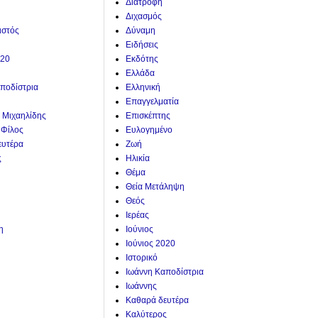
Διατροφή
Διχασμός
ιστός
Δύναμη
Ειδήσεις
020
Εκδότης
Ελλάδα
ποδίστρια
Ελληνική
Επαγγελματία
. Μιχαηλίδης
Επισκέπτης
 Φίλος
Ευλογημένο
ευτέρα
Ζωή
ς
Ηλικία
Θέμα
Θεία Μετάληψη
Θεός
Ιερέας
η
Ιούνιος
Ιούνιος 2020
Ιστορικό
Ιωάννη Καποδίστρια
Ιωάννης
Καθαρά δευτέρα
Καλύτερος