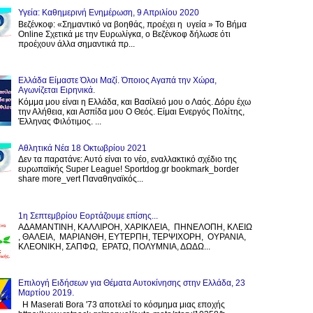
Υγεία: Καθημερινή Ενημέρωση, 9 Απριλίου 2020
Βεζένκοφ: «Σημαντικό να βοηθάς, προέχει η υγεία » Το Βήμα
Online Σχετικά με την Ευρωλίγκα, ο Βεζένκοφ δήλωσε ότι
προέχουν άλλα σημαντικά πρ...
Ελλάδα Είμαστε Όλοι Μαζί. Όποιος Αγαπά την Χώρα,
Αγωνίζεται Ειρηνικά.
Κόμμα μου είναι η Ελλάδα, και Βασίλειό μου ο Λαός. Δόρυ έχω
την Αλήθεια, και Ασπίδα μου Ο Θεός. Είμαι Ενεργός Πολίτης,
Έλληνας Φιλότιμος. ...
Αθλητικά Νέα 18 Οκτωβρίου 2021
Δεν τα παρατάνε: Αυτό είναι το νέο, εναλλακτικό σχέδιο της
ευρωπαϊκής Super League! Sportdog.gr bookmark_border
share more_vert Παναθηναϊκός...
1η Σεπτεμβρίου Εορτάζουμε επίσης...
ΑΔΑΜΑΝΤΙΝΗ, ΚΑΛΛΙΡΟΗ, ΧΑΡΙΚΛΕΙΑ, ΠΗΝΕΛΟΠΗ, ΚΛΕΙΩ
, ΘΑΛΕΙΑ, ΜΑΡΙΑΝΘΗ, ΕΥΤΕΡΠΗ, ΤΕΡΨΙΧΟΡΗ, ΟΥΡΑΝΙΑ,
ΚΛΕΟΝΙΚΗ, ΣΑΠΦΩ, ΕΡΑΤΩ, ΠΟΛΥΜΝΙΑ, ΔΩΔΩ...
Επιλογή Ειδήσεων για Θέματα Αυτοκίνησης στην Ελλάδα, 23
Μαρτίου 2019.
H Maserati Bora '73 αποτελεί το κόσμημα μιας εποχής