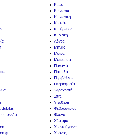
Καφέ
Κοινωνία
Κοινωνική
Κουκάκι
ον
Κυβέρνηση
Κυριακή
ία
Λόγος
ή
Μήνας
Μοίρα
Μοίρασμα
Παναγιά
ιος
Πατρίδα
Περιβάλλον
Πληροφορία
ννα
Σαρακοστή
Σπίτι
α
Υπόθεση
ardulakis
Φεβρουάριος
ppiness4u
Φλόγα
Χάρισμα
ion
Χριστούγεννα
on.gr
Χρόνος