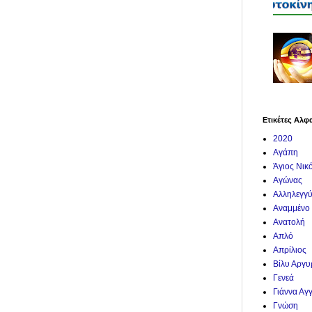
Ετικέτες Αλφ
2020
Αγάπη
Άγιος Νικ
Αγώνας
Αλληλεγγ
Αναμμένο
Ανατολή
Απλό
Απρίλιος
Βίλυ Αργ
Γενεά
Γιάννα Αγ
Γνώση