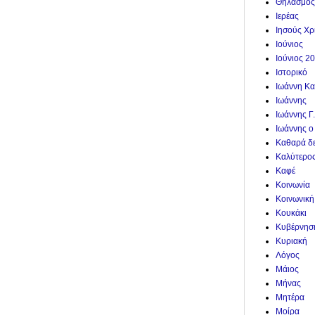
Θηλασμός
Ιερέας
Ιησούς Χρ
Ιούνιος
Ιούνιος 2
Ιστορικό
Ιωάννη Κα
Ιωάννης
Ιωάννης Γ
Ιωάννης ο
Καθαρά δ
Καλύτερο
Καφέ
Κοινωνία
Κοινωνική
Κουκάκι
Κυβέρνησ
Κυριακή
Λόγος
Μάιος
Μήνας
Μητέρα
Μοίρα