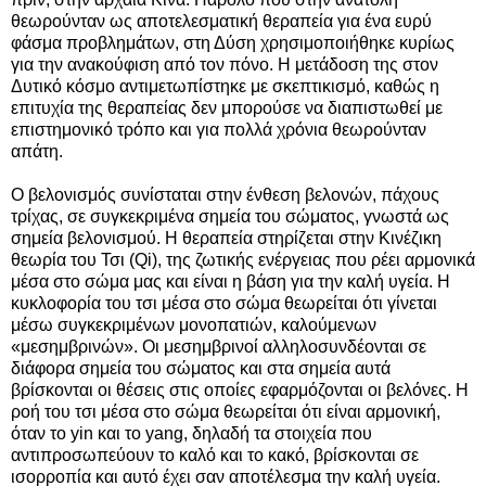
θεωρούνταν ως αποτελεσματική θεραπεία για ένα ευρύ
φάσμα προβλημάτων, στη Δύση χρησιμοποιήθηκε κυρίως
για την ανακούφιση από τον πόνο. Η μετάδοση της στον
Δυτικό κόσμο αντιμετωπίστηκε με σκεπτικισμό, καθώς η
επιτυχία της θεραπείας δεν μπορούσε να διαπιστωθεί με
επιστημονικό τρόπο και για πολλά χρόνια θεωρούνταν
απάτη.
Ο βελονισμός συνίσταται στην ένθεση βελονών, πάχους
τρίχας, σε συγκεκριμένα σημεία του σώματος, γνωστά ως
σημεία βελονισμού. Η θεραπεία στηρίζεται στην Κινέζικη
θεωρία του Τσι (Qi), της ζωτικής ενέργειας που ρέει αρμονικά
μέσα στο σώμα μας και είναι η βάση για την καλή υγεία. Η
κυκλοφορία του τσι μέσα στο σώμα θεωρείται ότι γίνεται
μέσω συγκεκριμένων μονοπατιών, καλούμενων
«μεσημβρινών». Οι μεσημβρινοί αλληλοσυνδέονται σε
διάφορα σημεία του σώματος και στα σημεία αυτά
βρίσκονται οι θέσεις στις οποίες εφαρμόζονται οι βελόνες. Η
ροή του τσι μέσα στο σώμα θεωρείται ότι είναι αρμονική,
όταν το yin και το yang, δηλαδή τα στοιχεία που
αντιπροσωπεύουν το καλό και το κακό, βρίσκονται σε
ισορροπία και αυτό έχει σαν αποτέλεσμα την καλή υγεία.