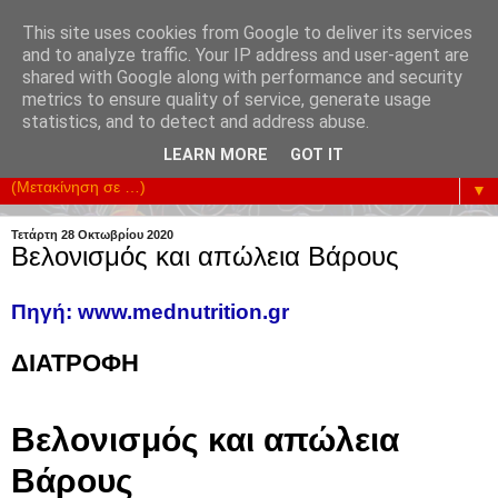
This site uses cookies from Google to deliver its services
and to analyze traffic. Your IP address and user-agent are
shared with Google along with performance and security
metrics to ensure quality of service, generate usage
Υπηρετούμε την Επικοινωνία της Κοινωνίας. Ενισχύουμε
statistics, and to detect and address abuse.
κάθε Προσπάθεια Οικονομικής Ανάπτυξης.
LEARN MORE
GOT IT
▼
Τετάρτη 28 Οκτωβρίου 2020
Βελονισμός και απώλεια Βάρους
Πηγή: www.mednutrition.gr
ΔΙΑΤΡΟΦΗ
Βελονισμός και απώλεια
Βάρους