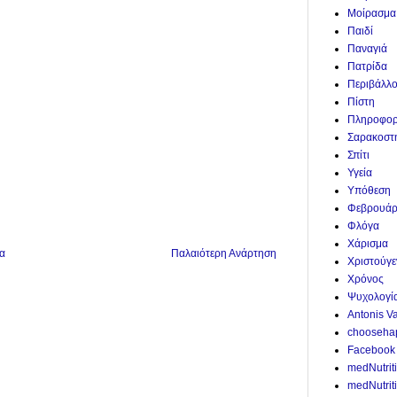
Μοίρασμα
Παιδί
Παναγιά
Πατρίδα
Περιβάλλ
Πίστη
Πληροφορ
Σαρακοστ
Σπίτι
Υγεία
Υπόθεση
Φεβρουάρ
Φλόγα
Χάρισμα
α
Παλαιότερη Ανάρτηση
Χριστούγε
Χρόνος
Ψυχολογί
Antonis V
chooseha
Facebook
medNutrit
medNutriti