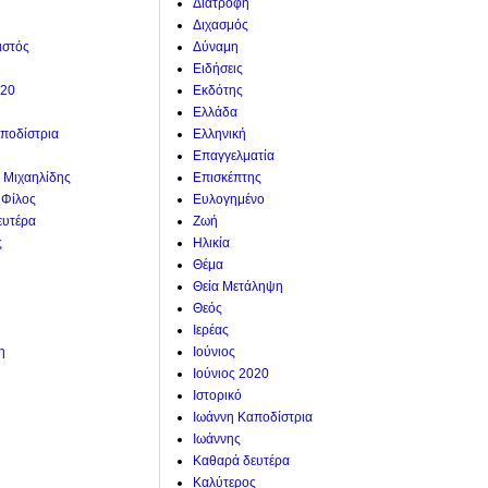
Διατροφή
Διχασμός
ιστός
Δύναμη
Ειδήσεις
020
Εκδότης
Ελλάδα
ποδίστρια
Ελληνική
Επαγγελματία
. Μιχαηλίδης
Επισκέπτης
 Φίλος
Ευλογημένο
ευτέρα
Ζωή
ς
Ηλικία
Θέμα
Θεία Μετάληψη
Θεός
Ιερέας
η
Ιούνιος
Ιούνιος 2020
Ιστορικό
Ιωάννη Καποδίστρια
Ιωάννης
Καθαρά δευτέρα
Καλύτερος