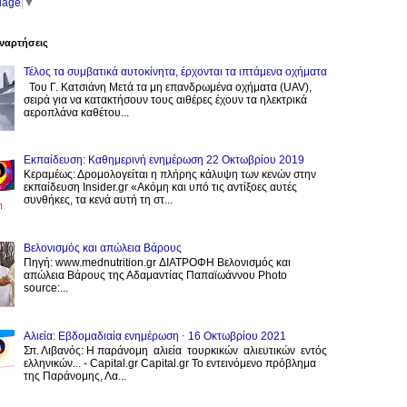
uage
▼
ναρτήσεις
Τέλος τα συμβατικά αυτοκίνητα, έρχονται τα ιπτάμενα οχήματα
Του Γ. Κατσιάνη Μετά τα μη επανδρωμένα οχήματα (UAV),
σειρά για να κατακτήσουν τους αιθέρες έχουν τα ηλεκτρικά
αεροπλάνα καθέτου...
Εκπαίδευση: Καθημερινή ενημέρωση 22 Οκτωβρίου 2019
Κεραμέως: Δρομολογείται η πλήρης κάλυψη των κενών στην
εκπαίδευση Insider.gr «Ακόμη και υπό τις αντίξοες αυτές
συνθήκες, τα κενά αυτή τη στ...
Βελονισμός και απώλεια Βάρους
Πηγή: www.mednutrition.gr ΔΙΑΤΡΟΦΗ Βελονισμός και
απώλεια Βάρους της Αδαμαντίας Παπαϊωάννου Photo
source:...
Αλιεία: Εβδομαδιαία ενημέρωση ⋅ 16 Οκτωβρίου 2021
Σπ. Λιβανός: Η παράνομη αλιεία τουρκικών αλιευτικών εντός
ελληνικών... - Capital.gr Capital.gr Το εντεινόμενο πρόβλημα
της Παράνομης, Λα...