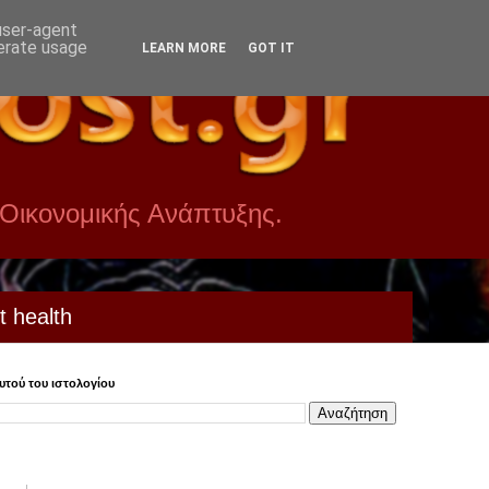
 user-agent
nerate usage
LEARN MORE
GOT IT
 Οικονομικής Ανάπτυξης.
t health
τού του ιστολογίου