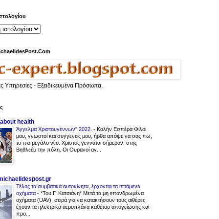
στολογίου
ichaelidesPost.Com
ες Υπηρεσίες - Εξειδικευμένα Πρόσωπα.
ας
 about health
Άγγελμα Χριστουγέννων" 2022.
-
Καλήν Εσπέρα Φίλοι
μου, γνωστοί και συγγενείς μου, ήρθα απόψε να σας πω,
το πιο μεγάλο νέο. Χριστός γεννάται σήμερον, στης
Βηθλεέμ την πόλη. Οι Ουρανοί αγ...
.michaelidespost.gr
Τέλος τα συμβατικά αυτοκίνητα, έρχονται τα ιπτάμενα
οχήματα
-
*Του Γ. Κατσιάνη* Μετά τα μη επανδρωμένα
οχήματα (UAV), σειρά για να κατακτήσουν τους αιθέρες
έχουν τα ηλεκτρικά αεροπλάνα καθέτου απογείωσης και
προ...