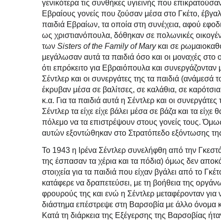
γενικότερα τις συνθήκες υγιεινής που επικρατούσα
Εβραίους γονείς που ζούσαν μέσα στο Γκέτο, έβγαλ
παιδιά Εβραίων, τα οποία στη συνέχεια, αφού εφοδ
ως χριστιανόπουλα, δόθηκαν σε πολωνικές οικογέ
των
Sisters of the Family of Mary
και σε ρωμαιοκαθο
μεγάλωσαν αυτά τα παιδιά όσο και οι μοναχές στο 
ότι επρόκειτο για Εβραιόπουλα και συνεργάζονταν 
Σέντλερ και οι συνεργάτες της τα παιδιά (ανάμεσά 
έκρυβαν μέσα σε βαλίτσες, σε καλάθια, σε καρότσια
κ.α. Για τα παιδιά αυτά η Σέντλερ και οι συνεργάτες
Σέντλερ τα είχε είχε βάλει μέσα σε βάζα και τα είχε
πόλεμο να τα επιστρέψουν στους γονείς τους. Όμως
αυτών εξοντώθηκαν στο Στρατόπεδο εξόντωσης τη
Το 1943 η Ιρένα Σέντλερ συνελήφθη από την Γκεστ
της έσπασαν τα χέρια και τα πόδια) όμως δεν αποκ
στοιχεία για τα παιδιά που είχαν βγάλει από το Γκέ
κατάφερε να δραπετεύσει, με τη βοήθεια της οργ
φρουρούς της και ενώ η Σέντλερ μεταφέρονταν για ν
διάστημα επέστρεψε στη Βαρσοβία με άλλο όνομα κ
Κατά τη διάρκεια της Εξέγερσης της Βαρσοβίας ήτ