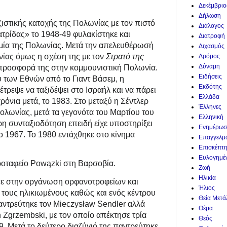
Δεκέμβριο
Δήλωση
ζιστικής κατοχής της Πολωνίας με τον πιστό
Διάλογος
τρίδας» το 1948-49 φυλακίστηκε και
Διατροφή
ομία της Πολωνίας. Μετά την απελευθέρωσή
Διχασμός
ίας όμως η σχέση της με τον
Στρατό της
Δρόμος
Δύναμη
 προσφορά της στην κομμουνιστική Πολωνία.
Ειδήσεις
ου των Εθνών από το Γιαντ Βάσεμ, η
Εκδότης
τρεψε να ταξιδέψει στο Ισραήλ και να πάρει
Ελλάδα
χρόνια μετά, το 1983. Στο μεταξύ η Σέντλερ
Έλληνες
ολωνίας, μετά τα γεγονότα του Μαρτίου του
Ελληνική
η συνταξιοδότηση επειδή είχε υποστηρίξει
Ενημέρωσ
ο 1967. Το 1980 εντάχθηκε στο κίνημα
Επαγγελμ
Επισκέπτ
Ευλογημέ
κροταφείο Powązki στη Βαρσοβία.
Ζωή
Ηλικία
σε στην οργάνωση ορφανοτροφείων και
Ήλιος
αι τους ηλικιωμένους καθώς και ενός κέντρου
Θεία Μετ
αντρεύτηκε τον Mieczysław Sendler αλλά
Θέμα
 Zgrzembski, με τον οποίο απέκτησε τρία
Θεός
9. Μετά το δεύτερο διαζύγιό της παντρεύτηκε