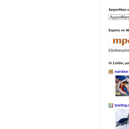
Αρχειοθήκη ι
Experts on M
Εξειδικευμέν
Οι Σελίδες μ
nutrition
briefing