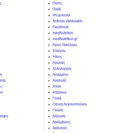
ς
Πίστη
Παιδί
Ψυχολογία
Antonis Vardulakis
Facebook
medNutrition
medNutrition.gr
Άγιος Νικόλαος
Έλληνες
Ήλιος
Αγώνας
Αλληλεγγύη
η
Αναμμένο
ατία
Ανατολή
ης
Απλό
νο
Απρίλιος
Γενεά
Γιάννα Αγγελοπούλου
Γνώση
άληψη
Δήλωση
Δεκέμβριος
Διάλογος