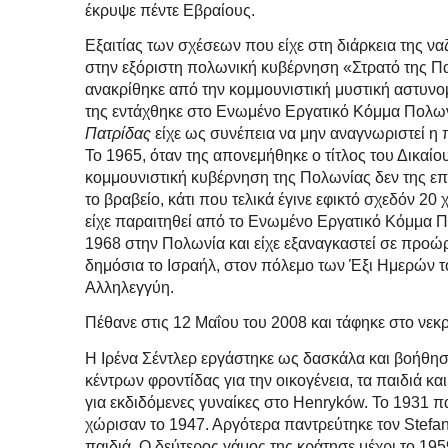
έκρυψε πέντε Εβραίους.
Εξαιτίας των σχέσεων που είχε στη διάρκεια της να
στην εξόριστη πολωνική κυβέρνηση «Στρατό της Πα
ανακρίθηκε από την κομμουνιστική μυστική αστυν
της εντάχθηκε στο Ενωμένο Εργατικό Κόμμα Πολων
Πατρίδας
είχε ως συνέπεια να μην αναγνωριστεί η
Το 1965, όταν της απονεμήθηκε ο τίτλος του Δικαί
κομμουνιστική κυβέρνηση της Πολωνίας δεν της επέ
το βραβείο, κάτι που τελικά έγινε εφικτό σχεδόν 20 
είχε παραιτηθεί από το Ενωμένο Εργατικό Κόμμα Π
1968 στην Πολωνία και είχε εξαναγκαστεί σε προώρ
δημόσια το Ισραήλ, στον πόλεμο των Έξι Ημερών τ
Αλληλεγγύη.
Πέθανε στις 12 Μαΐου του 2008 και τάφηκε στο νε
Η Ιρένα Σέντλερ εργάστηκε ως δασκάλα και βοήθη
κέντρων φροντίδας για την οικογένεια, τα παιδιά κ
για εκδιδόμενες γυναίκες στο Henryków. Το 1931 π
χώρισαν το 1947. Αργότερα παντρεύτηκε τον Stefan
παιδιά. Ο δεύτερος γάμος της κράτησε μέχρι το 195