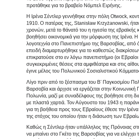
προτάθηκε για το βραβείο Νόμπελ Ειρήνης.
Η Ιρένα Σέντλερ γεννήθηκε στην πόλη Otwock, κον
1910. Ο πατέρας της, Stanisław Krzyżanowski, ήταν
χρονών, μετά το θάνατό του η ηγεσία της εβραϊκής
βοηθήσει οικονομικά για την μόρφωση της Ιρένα. 
λογοτεχνία στο Πανεπιστήμιο της Βαρσοβίας, από 
επειδή διαμαρτυρήθηκε για το καθεστώς διακρίσεω
επικρατούσε στο εν λόγω πανεπιστήμιο (οι Εβραίοι
συγκεκριμένες θέσεις στα αμφιθέατρα και στις αίθ
έγινε μέλος του Πολωνικού Σοσιαλιστικού Κόμματο
Λίγο πριν από το ξέσπασμα του Β' Παγκοσμίου Πολ
Βαρσοβία και άρχισε να εργάζεται στην Κοινωνική 
Πολωνία, μαζί με συναδέλφους της βοήθησε στη δ
με πλαστά χαρτιά. Τον Αύγουστο του 1943 η παρ
για τη βοήθεια προς τους Εβραίους έθεσε την Ιρένα
της στόχος του οποίου ήταν η διάσωση των Εβραί
Καθώς η Σέντλερ ήταν υπάλληλος της Πρόνοιας στη
να μπαίνει στο Γκέτο της Βαρσοβίας για να ελέγχει 