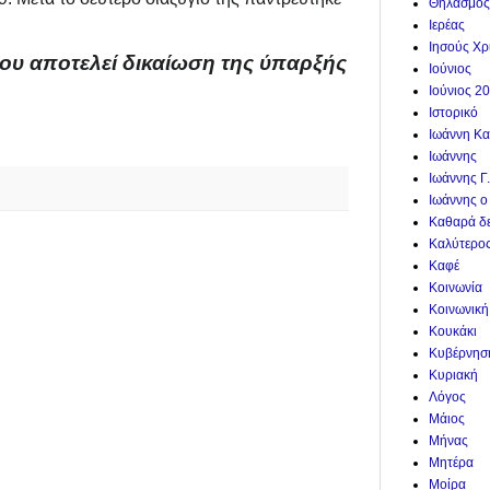
Θηλασμός
Ιερέας
Ιησούς Χρ
μου αποτελεί δικαίωση της ύπαρξής
Ιούνιος
Ιούνιος 2
Ιστορικό
Ιωάννη Κα
Ιωάννης
Ιωάννης Γ
Ιωάννης ο
Καθαρά δ
Καλύτερο
Καφέ
Κοινωνία
Κοινωνική
Κουκάκι
Κυβέρνησ
Κυριακή
Λόγος
Μάιος
Μήνας
Μητέρα
Μοίρα