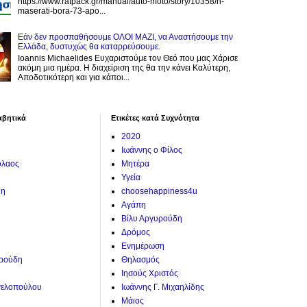
https://www.ratpack.gr/manual/auto-moto/story/10358/h-
maserati-bora-73-apo...
Εάν δεν προσπαθήσουμε ΟΛΟΙ ΜΑΖΙ, να Αναστήσουμε την
Ελλάδα, δυστυχώς θα καταρρεύσουμε.
Ioannis Michaelides Ευχαριστούμε τον Θεό που μας Χάρισε
ακόμη μια ημέρα. Η διαχείριση της θα την κάνει Καλύτερη,
Αποδοτικότερη και για κάποι...
αβητικά
Ετικέτες κατά Συχνότητα
2020
Ιωάννης ο Φίλος
όλαος
Μητέρα
Υγεία
ύη
choosehappiness4u
Αγάπη
Βίλυ Αργυρούδη
Δρόμος
Ενημέρωση
υρούδη
Θηλασμός
Ιησούς Χριστός
γελοπούλου
Ιωάννης Γ. Μιχαηλίδης
Μάιος