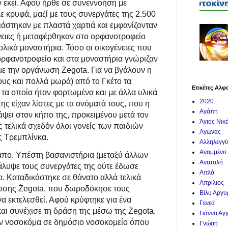
ν εκεί. Αφού ήρθε σε συνεννόηση με
ε κρυφά, μαζί με τους συνεργάτες της 2.500
ιάστηκαν με πλαστά χαρτιά και εμφανίζονταν
νειες ή μεταφέρθηκαν στο ορφανοτροφείο
λικά μοναστήρια. Τόσο οι οικογένειες που
ορφανοτροφείο και στα μοναστήρια γνώριζαν
με την οργάνωση Żegota. Για να βγάλουν η
τους και πολλά μωρά) από το Γκέτο τα
Ετικέτες Αλφ
 τα οποία ήταν φορτωμένα και με άλλα υλικά
2020
 της είχαν λίστες με τα ονόματά τους, που η
Αγάπη
 θάψει στον κήπο της, προκειμένου μετά τον
Άγιος Νικ
 τελικά σχεδόν όλοι γονείς των παιδιών
Αγώνας
ς Τρεμπλίνκα.
Αλληλεγγ
Αναμμένο
άπο. Υπέστη βασανιστήρια (μεταξύ άλλων
Ανατολή
άλυψε τους συνεργάτες της ούτε έδωσε
Απλό
το. Καταδικάστηκε σε θάνατο αλλά τελικά
Απρίλιος
άνωσης Żegota, που δωροδόκησε τους
Βίλυ Αργ
α εκτελεσθεί. Αφού κρύφτηκε για ένα
Γενεά
αι συνέχισε τη δράση της μέσω της Żegota.
Γιάννα Αγ
αν νοσοκόμα σε δημόσιο νοσοκομείο όπου
Γνώση