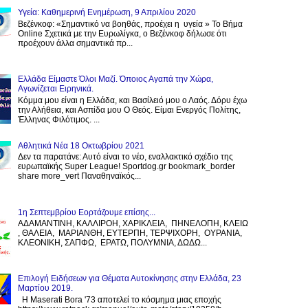
Υγεία: Καθημερινή Ενημέρωση, 9 Απριλίου 2020
Βεζένκοφ: «Σημαντικό να βοηθάς, προέχει η υγεία » Το Βήμα
Online Σχετικά με την Ευρωλίγκα, ο Βεζένκοφ δήλωσε ότι
προέχουν άλλα σημαντικά πρ...
Ελλάδα Είμαστε Όλοι Μαζί. Όποιος Αγαπά την Χώρα,
Αγωνίζεται Ειρηνικά.
Κόμμα μου είναι η Ελλάδα, και Βασίλειό μου ο Λαός. Δόρυ έχω
την Αλήθεια, και Ασπίδα μου Ο Θεός. Είμαι Ενεργός Πολίτης,
Έλληνας Φιλότιμος. ...
Αθλητικά Νέα 18 Οκτωβρίου 2021
Δεν τα παρατάνε: Αυτό είναι το νέο, εναλλακτικό σχέδιο της
ευρωπαϊκής Super League! Sportdog.gr bookmark_border
share more_vert Παναθηναϊκός...
1η Σεπτεμβρίου Εορτάζουμε επίσης...
ΑΔΑΜΑΝΤΙΝΗ, ΚΑΛΛΙΡΟΗ, ΧΑΡΙΚΛΕΙΑ, ΠΗΝΕΛΟΠΗ, ΚΛΕΙΩ
, ΘΑΛΕΙΑ, ΜΑΡΙΑΝΘΗ, ΕΥΤΕΡΠΗ, ΤΕΡΨΙΧΟΡΗ, ΟΥΡΑΝΙΑ,
ΚΛΕΟΝΙΚΗ, ΣΑΠΦΩ, ΕΡΑΤΩ, ΠΟΛΥΜΝΙΑ, ΔΩΔΩ...
Επιλογή Ειδήσεων για Θέματα Αυτοκίνησης στην Ελλάδα, 23
Μαρτίου 2019.
H Maserati Bora '73 αποτελεί το κόσμημα μιας εποχής