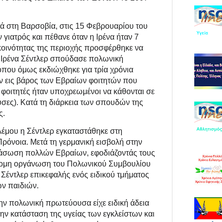
τά στη Βαρσοβία, στις 15 Φεβρουαρίου του
 γιατρός και πέθανε όταν η Ιρένα ήταν 7
 κοινότητας της περιοχής προσφέρθηκε να
Η Ιρένα Σέντλερ σπούδασε πολωνική
όπου όμως εκδιώχθηκε για τρία χρόνια
ν εις βάρος των Εβραίων φοιτητών που
 φοιτητές ήταν υποχρεωμένοι να κάθονται σε
ουσες). Κατά τη διάρκεια των σπουδών της
ς.
έμου η Σέντλερ εγκαταστάθηκε στη
Πρόνοια. Μετά τη γερμανική εισβολή στην
ιάσωση πολλών Εβραίων, εφοδιάζοντάς τους
άνομη οργάνωση του Πολωνικού Συμβουλίου
 Σέντλερ επικεφαλής ενός ειδικού τμήματος
ων παιδιών.
ν πολωνική πρωτεύουσα είχε ειδική άδεια
την κατάσταση της υγείας των εγκλείστων και