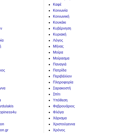
Καφέ
Κοινωνία
Κοινωνική
Κουκάκι
ον
Κυβέρνηση
Κυριακή
ία
Λόγος
ή
Μήνας
Μοίρα
Μοίρασμα
Παναγιά
ιος
Πατρίδα
Περιβάλλον
Πληροφορία
ννα
Σαρακοστή
Σπίτι
α
Υπόθεση
ardulakis
Φεβρουάριος
ppiness4u
Φλόγα
Χάρισμα
ion
Χριστούγεννα
on.gr
Χρόνος