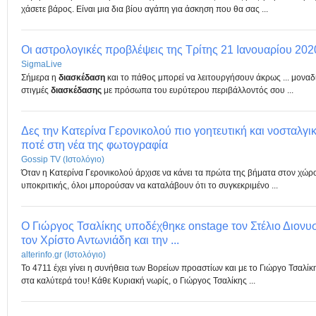
χάσετε βάρος. Είναι μια δια βίου αγάπη για άσκηση που θα σας ...
Οι αστρολογικές προβλέψεις της Τρίτης 21 Ιανουαρίου 202
SigmaLive
Σήμερα η
διασκέδαση
και το πάθος μπορεί να λειτουργήσουν άκρως ... μοναδ
στιγμές
διασκέδασης
με πρόσωπα του ευρύτερου περιβάλλοντός σου ...
Δες την Κατερίνα Γερονικολού πιο γοητευτική και νοσταλγι
ποτέ στη νέα της φωτογραφία
Gossip TV (Ιστολόγιο)
Όταν η Κατερίνα Γερονικολού άρχισε να κάνει τα πρώτα της βήματα στον χώρ
υποκριτικής, όλοι μπορούσαν να καταλάβουν ότι το συγκεκριμένο ...
Ο Γιώργος Τσαλίκης υποδέχθηκε onstage τον Στέλιο Διονυσ
τον Χρίστο Αντωνιάδη και την ...
alterinfo.gr (Ιστολόγιο)
Το 4711 έχει γίνει η συνήθεια των Βορείων προαστίων και με το Γιώργο Τσαλίκη
στα καλύτερά του! Κάθε Κυριακή νωρίς, ο Γιώργος Τσαλίκης ...