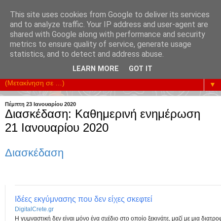
This site uses cookies from Google to deliver its services
and to analyze traffic. Your IP address and user-agent are
shared with Google along with performance and security
metrics to ensure quality of service, generate usage
Υπηρετούμε την Επικοινωνία της Κοινωνίας. Ενισχύουμε
statistics, and to detect and address abuse.
κάθε Προσπάθεια Οικονομικής Ανάπτυξης.
LEARN MORE
GOT IT
▼
Πέμπτη 23 Ιανουαρίου 2020
Διασκέδαση: Καθημερινή ενημέρωση
21 Ιανουαρίου 2020
Διασκέδαση
Ιδέες εκγύμνασης που δεν είχες σκεφτεί
DigitalCrete.gr
Η γυμναστική δεν είναι μόνο ένα σχέδιο στο οποίο ξεκινάτε, μαζί με μια διατρο