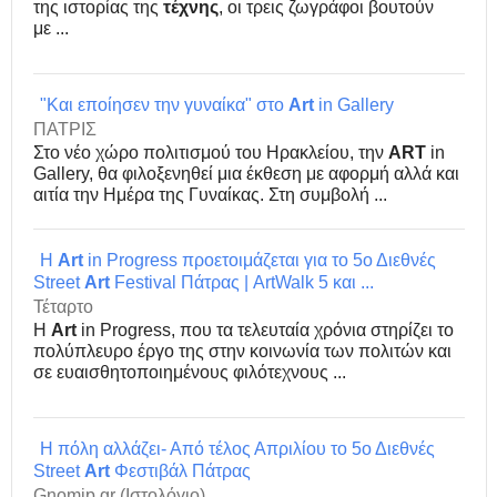
της ιστορίας της
τέχνης
, οι τρεις ζωγράφοι βουτούν
με ...
"Και εποίησεν την γυναίκα" στο
Art
in Gallery
ΠΑΤΡΙΣ
Στο νέο χώρο πολιτισμού του Ηρακλείου, την
ART
in
Gallery, θα φιλοξενηθεί μια έκθεση με αφορμή αλλά και
αιτία την Ημέρα της Γυναίκας. Στη συμβολή ...
H
Art
in Progress προετοιμάζεται για το 5ο Διεθνές
Street
Art
Festival Πάτρας | ArtWalk 5 και ...
Τέταρτο
Η
Art
in Progress, που τα τελευταία χρόνια στηρίζει το
πολύπλευρο έργο της στην κοινωνία των πολιτών και
σε ευαισθητοποιημένους φιλότεχνους ...
H πόλη αλλάζει- Από τέλος Απριλίου το 5ο Διεθνές
Street
Art
Φεστιβάλ Πάτρας
Gnomip.gr (Ιστολόγιο)