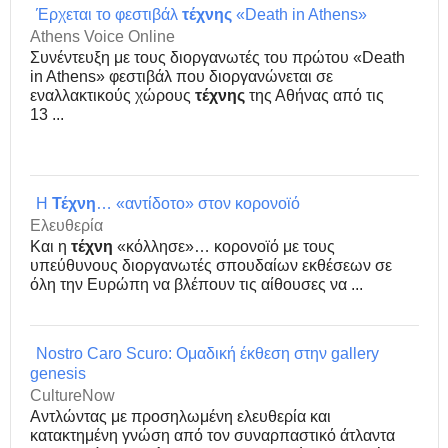
Έρχεται το φεστιβάλ
τέχνης
«Death in Athens»
Athens Voice Online
Συνέντευξη με τους διοργανωτές του πρώτου «Death
in Athens» φεστιβάλ που διοργανώνεται σε
εναλλακτικούς χώρους
τέχνης
της Αθήνας από τις
13 ...
Η
Τέχνη
… «αντίδοτο» στον κορονοϊό
Ελευθερία
Και η
τέχνη
«κόλλησε»… κορονοϊό με τους
υπεύθυνους διοργανωτές σπουδαίων εκθέσεων σε
όλη την Ευρώπη να βλέπουν τις αίθουσες να ...
Nostro Caro Scuro: Ομαδική έκθεση στην gallery
genesis
CultureNow
Αντλώντας με προσηλωμένη ελευθερία και
κατακτημένη γνώση από τον συναρπαστικό άτλαντα