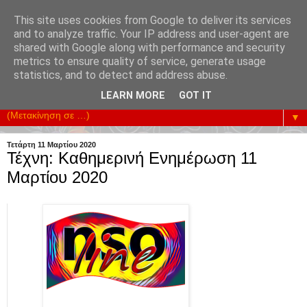
This site uses cookies from Google to deliver its services
and to analyze traffic. Your IP address and user-agent are
shared with Google along with performance and security
metrics to ensure quality of service, generate usage
Υπηρετούμε την Επικοινωνία της Κοινωνίας. Ενισχύουμε
statistics, and to detect and address abuse.
κάθε Προσπάθεια Οικονομικής Ανάπτυξης.
LEARN MORE
GOT IT
▼
Τετάρτη 11 Μαρτίου 2020
Τέχνη: Καθημερινή Ενημέρωση 11
Μαρτίου 2020