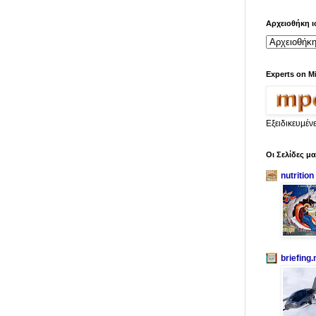
Αρχειοθήκη ι
Experts on M
Εξειδικευμέν
Οι Σελίδες μ
nutrition
briefing