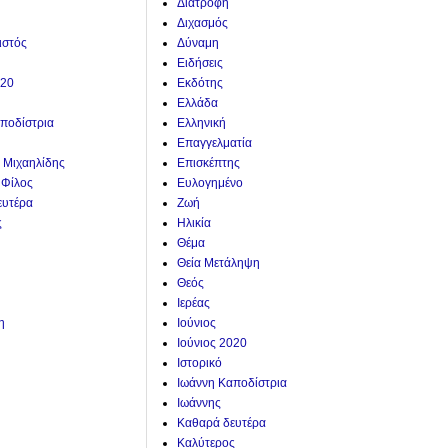
Διατροφή
Διχασμός
ιστός
Δύναμη
Ειδήσεις
020
Εκδότης
Ελλάδα
ποδίστρια
Ελληνική
Επαγγελματία
. Μιχαηλίδης
Επισκέπτης
 Φίλος
Ευλογημένο
ευτέρα
Ζωή
ς
Ηλικία
Θέμα
Θεία Μετάληψη
Θεός
Ιερέας
η
Ιούνιος
Ιούνιος 2020
Ιστορικό
Ιωάννη Καποδίστρια
Ιωάννης
Καθαρά δευτέρα
Καλύτερος