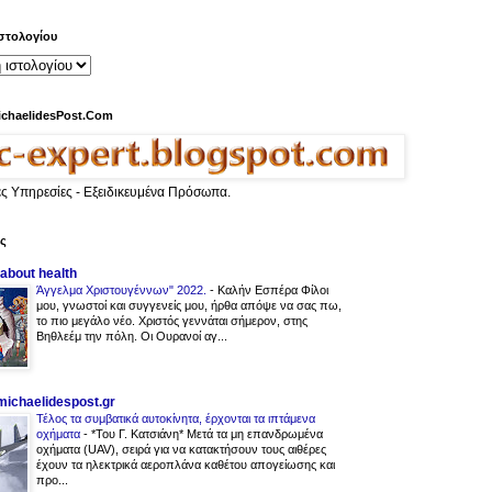
στολογίου
ichaelidesPost.Com
ες Υπηρεσίες - Εξειδικευμένα Πρόσωπα.
ας
 about health
Άγγελμα Χριστουγέννων" 2022.
-
Καλήν Εσπέρα Φίλοι
μου, γνωστοί και συγγενείς μου, ήρθα απόψε να σας πω,
το πιο μεγάλο νέο. Χριστός γεννάται σήμερον, στης
Βηθλεέμ την πόλη. Οι Ουρανοί αγ...
.michaelidespost.gr
Τέλος τα συμβατικά αυτοκίνητα, έρχονται τα ιπτάμενα
οχήματα
-
*Του Γ. Κατσιάνη* Μετά τα μη επανδρωμένα
οχήματα (UAV), σειρά για να κατακτήσουν τους αιθέρες
έχουν τα ηλεκτρικά αεροπλάνα καθέτου απογείωσης και
προ...