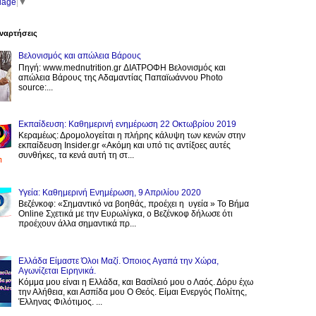
uage
▼
ναρτήσεις
Βελονισμός και απώλεια Βάρους
Πηγή: www.mednutrition.gr ΔΙΑΤΡΟΦΗ Βελονισμός και
απώλεια Βάρους της Αδαμαντίας Παπαϊωάννου Photo
source:...
Εκπαίδευση: Καθημερινή ενημέρωση 22 Οκτωβρίου 2019
Κεραμέως: Δρομολογείται η πλήρης κάλυψη των κενών στην
εκπαίδευση Insider.gr «Ακόμη και υπό τις αντίξοες αυτές
συνθήκες, τα κενά αυτή τη στ...
Υγεία: Καθημερινή Ενημέρωση, 9 Απριλίου 2020
Βεζένκοφ: «Σημαντικό να βοηθάς, προέχει η υγεία » Το Βήμα
Online Σχετικά με την Ευρωλίγκα, ο Βεζένκοφ δήλωσε ότι
προέχουν άλλα σημαντικά πρ...
Ελλάδα Είμαστε Όλοι Μαζί. Όποιος Αγαπά την Χώρα,
Αγωνίζεται Ειρηνικά.
Κόμμα μου είναι η Ελλάδα, και Βασίλειό μου ο Λαός. Δόρυ έχω
την Αλήθεια, και Ασπίδα μου Ο Θεός. Είμαι Ενεργός Πολίτης,
Έλληνας Φιλότιμος. ...