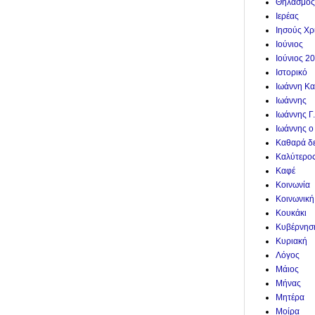
Θηλασμός
Ιερέας
Ιησούς Χρ
Ιούνιος
Ιούνιος 2
Ιστορικό
Ιωάννη Κα
Ιωάννης
Ιωάννης Γ
Ιωάννης ο
Καθαρά δ
Καλύτερο
Καφέ
Κοινωνία
Κοινωνική
Κουκάκι
Κυβέρνησ
Κυριακή
Λόγος
Μάιος
Μήνας
Μητέρα
Μοίρα