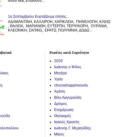
Φίλοι Μας Επαινούν...
1η Σεπτεμβρίου Εορτάζουμε επίσης...
ΑΔΑΜΑΝΤΙΝΗ, ΚΑΛΛΙΡΟΗ, ΧΑΡΙΚΛΕΙΑ, ΠΗΝΕΛΟΠΗ, ΚΛΕΙΩ
, ΘΑΛΕΙΑ, ΜΑΡΙΑΝΘΗ, ΕΥΤΕΡΠΗ, ΤΕΡΨΙΧΟΡΗ, ΟΥΡΑΝΙΑ,
ΚΛΕΟΝΙΚΗ, ΣΑΠΦΩ, ΕΡΑΤΩ, ΠΟΛΥΜΝΙΑ, ΔΩΔΩ...
αβητικά
Ετικέτες κατά Συχνότητα
2020
Ιωάννης ο Φίλος
όλαος
Μητέρα
Υγεία
ύη
choosehappiness4u
Αγάπη
Βίλυ Αργυρούδη
Δρόμος
Ενημέρωση
υρούδη
Θηλασμός
Ιησούς Χριστός
γελοπούλου
Ιωάννης Γ. Μιχαηλίδης
Μάιος