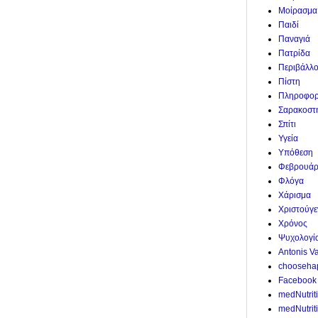
Μοίρασμα
Παιδί
Παναγιά
Πατρίδα
Περιβάλλ
Πίστη
Πληροφορ
Σαρακοστ
Σπίτι
Υγεία
Υπόθεση
Φεβρουάρ
Φλόγα
Χάρισμα
Χριστούγε
Χρόνος
Ψυχολογί
Antonis V
chooseha
Facebook
medNutrit
medNutriti