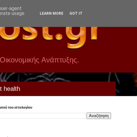
 user-agent
nerate usage
LEARN MORE
GOT IT
 Οικονομικής Ανάπτυξης.
t health
τού του ιστολογίου