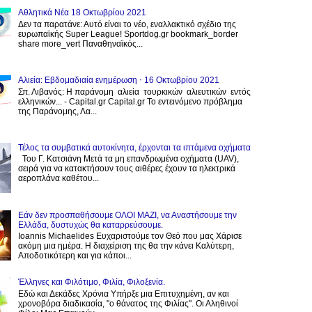
Αθλητικά Νέα 18 Οκτωβρίου 2021
Δεν τα παρατάνε: Αυτό είναι το νέο, εναλλακτικό σχέδιο της
ευρωπαϊκής Super League! Sportdog.gr bookmark_border
share more_vert Παναθηναϊκός...
Αλιεία: Εβδομαδιαία ενημέρωση ⋅ 16 Οκτωβρίου 2021
Σπ. Λιβανός: Η παράνομη αλιεία τουρκικών αλιευτικών εντός
ελληνικών... - Capital.gr Capital.gr Το εντεινόμενο πρόβλημα
της Παράνομης, Λα...
Τέλος τα συμβατικά αυτοκίνητα, έρχονται τα ιπτάμενα οχήματα
Του Γ. Κατσιάνη Μετά τα μη επανδρωμένα οχήματα (UAV),
σειρά για να κατακτήσουν τους αιθέρες έχουν τα ηλεκτρικά
αεροπλάνα καθέτου...
Εάν δεν προσπαθήσουμε ΟΛΟΙ ΜΑΖΙ, να Αναστήσουμε την
Ελλάδα, δυστυχώς θα καταρρεύσουμε.
Ioannis Michaelides Ευχαριστούμε τον Θεό που μας Χάρισε
ακόμη μια ημέρα. Η διαχείριση της θα την κάνει Καλύτερη,
Αποδοτικότερη και για κάποι...
Έλληνες και Φιλότιμο, Φιλία, Φιλοξενία.
Εδώ και Δεκάδες Χρόνια Υπήρξε μια Επιτυχημένη, αν και
χρονοβόρα διαδικασία, "ο θάνατος της Φιλίας". Οι Αληθινοί