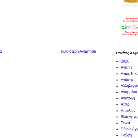
α
Παλαιότερη Ανάρτηση
Ετικέτες Αλφ
2020
Αγάπη
Άγιος Νικ
Αγώνας
Αλληλεγγ
Αναμμένο
Ανατολή
Απλό
Απρίλιος
Βίλυ Αργ
Γενεά
Γιάννα Αγ
Γνώση