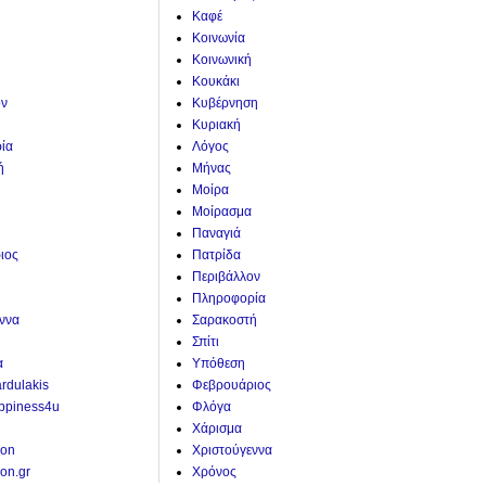
Καφέ
Κοινωνία
Κοινωνική
Κουκάκι
ον
Κυβέρνηση
Κυριακή
ία
Λόγος
ή
Μήνας
Μοίρα
Μοίρασμα
Παναγιά
ιος
Πατρίδα
Περιβάλλον
Πληροφορία
ννα
Σαρακοστή
Σπίτι
α
Υπόθεση
ardulakis
Φεβρουάριος
ppiness4u
Φλόγα
Χάρισμα
ion
Χριστούγεννα
on.gr
Χρόνος