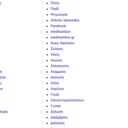
ς
Πίστη
Παιδί
Ψυχολογία
Antonis Vardulakis
Facebook
medNutrition
medNutrition.gr
Άγιος Νικόλαος
Έλληνες
Ήλιος
Αγώνας
Αλληλεγγύη
η
Αναμμένο
ατία
Ανατολή
ης
Απλό
νο
Απρίλιος
Γενεά
Γιάννα Αγγελοπούλου
Γνώση
άληψη
Δήλωση
Δεκέμβριος
Διάλογος